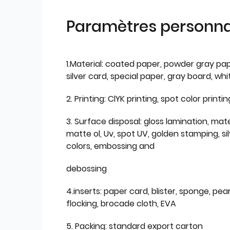
Paramètres personnal
1.Material: coated paper, powder gray pap
silver card, special paper, gray board, wh
2. Printing: ClYK printing, spot color printin
3. Surface disposal: gloss lamination, mate
matte ol, Uv, spot UV, golden stamping, si
colors, embossing and
debossing
4.inserts: paper card, blister, sponge, pear
flocking, brocade cloth, EVA
5. Packing: standard export carton