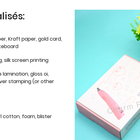
isés:
er, Kraft paper, gold card,
iteboard
g, silk screen printing
 lamination, gloss oi,
lver stamping (or other
l cotton, foam, blister