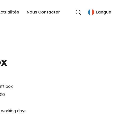
ctualités
Nous Contacter
Langue
ox
ift box
016
 working days