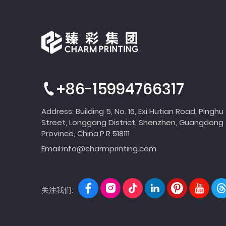
+86-15994766317
Address: Building 5, No. 16, Exi Hutian Road, Pinghu
Street, Longgang District, Shenzhen, Guangdong
Province, China,P.R.518111
Email:
info@charmprinting.com
关注我们: