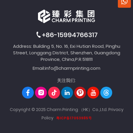
+86-15994766317
Address: Building 5, No. 16, Exi Hutian Road, Pinghu
Street, Longgang District, Shenzhen, Guangdong
Province, China,P.R.518111
Email:
info@charmprinting.com
关注我们:
Copyright © 2025 Charm Printing （HK）Co.,Ltd.
Privacy
Policy
粤ICP备17053985号