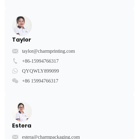
Taylor
taylor@charmprinting.com
+86-15994766317
QYQWLY899099
+86 15994766317
Estera
estera@charmpackaging.com