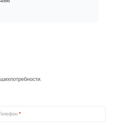
34986
ашихпотребности.
Телефон
*