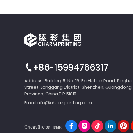
+86-15994766317
Address: Building 5, No. 16, Exi Hutian Road, Pinghu
Street, Longgang District, Shenzhen, Guangdong
Province, China,P.R.518111
Email:
info@charmprinting.com
Следуйте за нами: