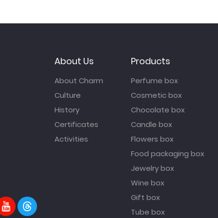
About Us
Products
About Charm
Perfume box
Culture
Cosmetic box
History
Chocolate box
Certificates
Candle box
Activities
Flowers box
Food packaging box
Jewelry box
Wine box
Gift box
Tube box