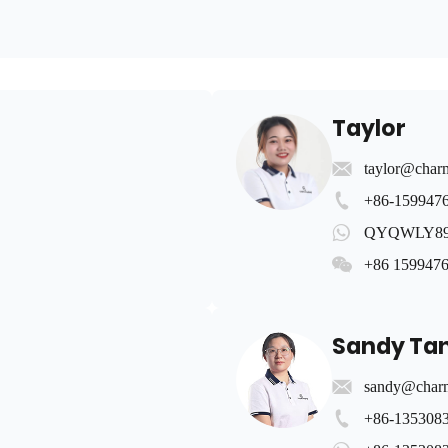
Taylor
taylor@char
+86-159947
QYQWLY89
+86 159947
Sandy Ta
sandy@charm
+86-135308