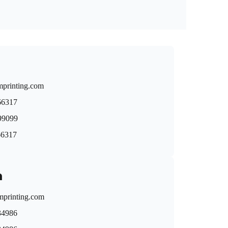
mprinting.com
66317
9099
66317
n
printing.com
34986