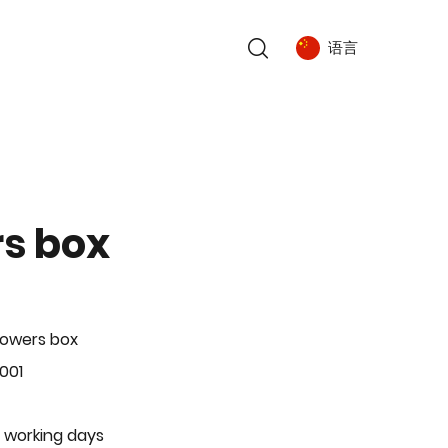
语言
rs box
lowers box
001
 working days