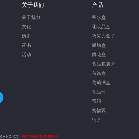
关于我们
产品
关于魅力
香水盒
文化
化妆品盒
历史
巧克力盒子
证书
蜡烛盒
活动
鲜花盒
食品包装盒
首饰盒
葡萄酒盒
礼品盒
管箱
购物袋
纸盒
cy Policy
粤ICP备17053985号