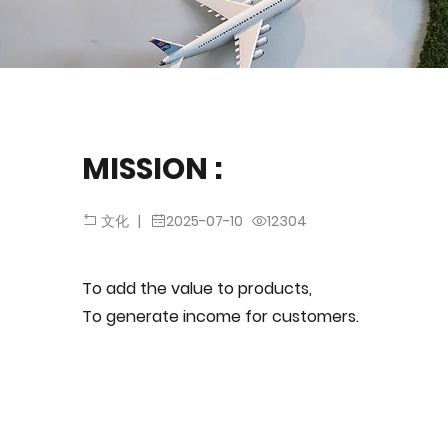
MISSION :
|
2025-07-10
12304
文化
To add the value to products,
To generate income for customers.