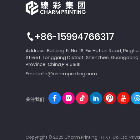
+86-15994766317
Address: Building 5, No. 16, Exi Hutian Road, Pinghu
Street, Longgang District, Shenzhen, Guangdong
Province, China,P.R.518111
Email:
info@charmprinting.com
关注我们:
Copyright © 2025 Charm Printing （HK）Co.,Ltd.
Priva