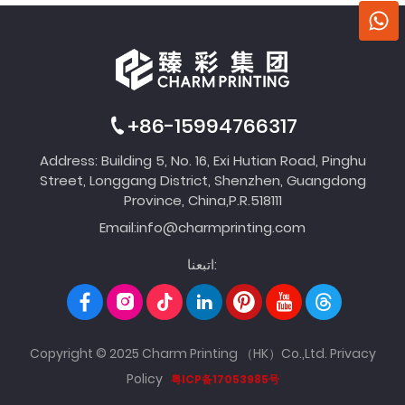
+86-15994766317
Address: Building 5, No. 16, Exi Hutian Road, Pinghu
Street, Longgang District, Shenzhen, Guangdong
Province, China,P.R.518111
Email:
info@charmprinting.com
اتبعنا:
Copyright © 2025 Charm Printing （HK）Co.,Ltd.
Privacy
Policy
粤ICP备17053985号