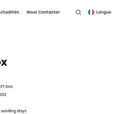
ctualités
Nous Contacter
Langue
ox
ift box
003
 working days