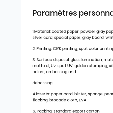
Paramètres personnal
1.Material: coated paper, powder gray pap
silver card, special paper, gray board, wh
2. Printing: ClYK printing, spot color printin
3. Surface disposal: gloss lamination, mate
matte ol, Uv, spot UV, golden stamping, si
colors, embossing and
debossing
4.inserts: paper card, blister, sponge, pear
flocking, brocade cloth, EVA
5. Packing: standard export carton