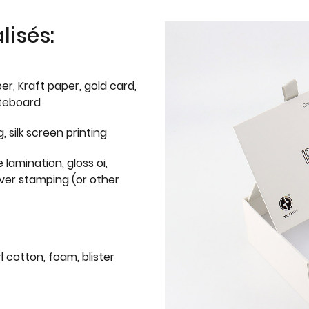
isés:
er, Kraft paper, gold card,
iteboard
g, silk screen printing
 lamination, gloss oi,
lver stamping (or other
l cotton, foam, blister