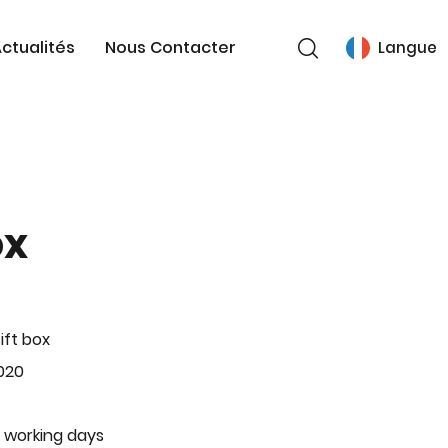
ctualités
Nous Contacter
Langue
ox
ift box
020
 working days