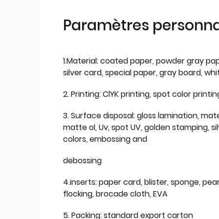
Paramètres personnal
1.Material: coated paper, powder gray pap
silver card, special paper, gray board, wh
2. Printing: ClYK printing, spot color printin
3. Surface disposal: gloss lamination, mate
matte ol, Uv, spot UV, golden stamping, si
colors, embossing and
debossing
4.inserts: paper card, blister, sponge, pear
flocking, brocade cloth, EVA
5. Packing: standard export carton