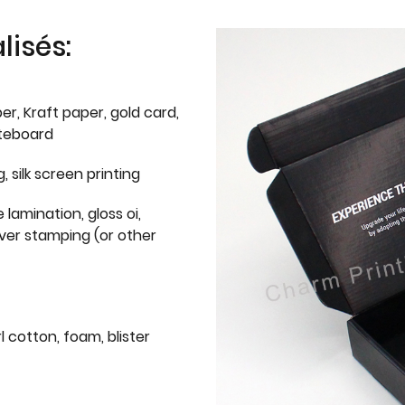
isés:
er, Kraft paper, gold card,
iteboard
g, silk screen printing
 lamination, gloss oi,
lver stamping (or other
l cotton, foam, blister