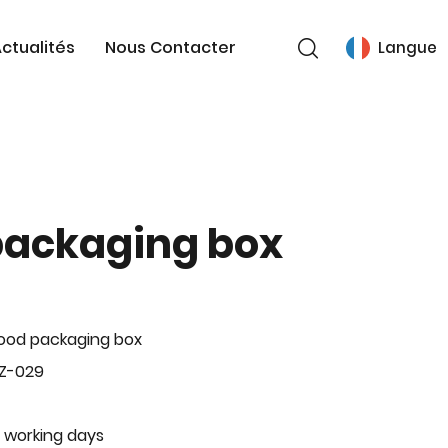
ctualités
Nous Contacter
Langue
packaging box
ood packaging box
BZ-029
 working days