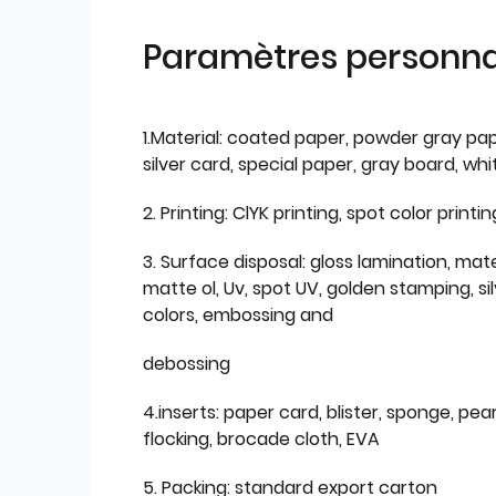
Paramètres personnal
1.Material: coated paper, powder gray pap
silver card, special paper, gray board, wh
2. Printing: ClYK printing, spot color printin
3. Surface disposal: gloss lamination, mate
matte ol, Uv, spot UV, golden stamping, si
colors, embossing and
debossing
4.inserts: paper card, blister, sponge, pear
flocking, brocade cloth, EVA
5. Packing: standard export carton