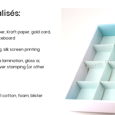
isés:
er, Kraft paper, gold card,
iteboard
g, silk screen printing
 lamination, gloss oi,
lver stamping (or other
l cotton, foam, blister