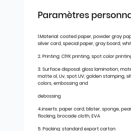
Paramètres personnal
1.Material: coated paper, powder gray pap
silver card, special paper, gray board, wh
2. Printing: ClYK printing, spot color printin
3. Surface disposal: gloss lamination, mate
matte ol, Uv, spot UV, golden stamping, si
colors, embossing and
debossing
4.inserts: paper card, blister, sponge, pear
flocking, brocade cloth, EVA
5. Packing: standard export carton