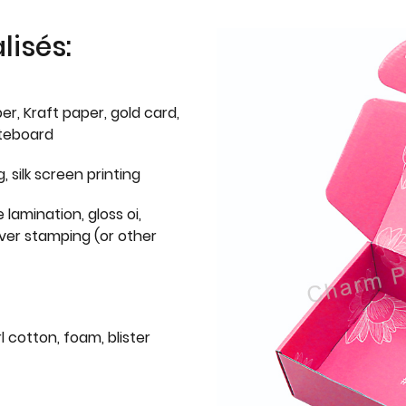
isés:
er, Kraft paper, gold card,
iteboard
g, silk screen printing
 lamination, gloss oi,
lver stamping (or other
l cotton, foam, blister